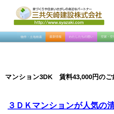
メ
最新情報
わたしたちの想い
空家・空
物件・土地検索
イ
ン
メ
ニ
ュ
ー
マンション3DK 賃料43,000円の
３ＤＫマンションが人気の清見