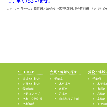
ご了承くださいませ。
カテゴリー:
日々のこと
,
更新情報・お知らせ
,
木更津周辺情報
,
物件新着情報
タグ:
テレビ
SITEMAP
売買：地域で探す
賃貸：地域
賃貸条件検索
千葉県
千葉県
売買条件検索
木更津市
木更津
最新情報
市原市
市原市
企業コンセプト
君津市
君津市
空家・空地対策
山武郡横芝光町
富津市
空家診断
袖ケ浦