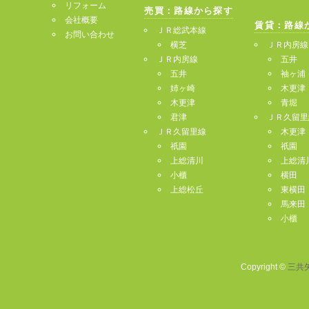
リフォーム
売買：路線から探す
会社概要
賃貸：路線
ＪＲ総武本線
お問い合わせ
横芝
ＪＲ内房線
ＪＲ内房線
五井
五井
袖ヶ浦
姉ヶ崎
木更津
木更津
青堀
君津
ＪＲ久留里
ＪＲ久留里線
木更津
祇園
祇園
上総清川
上総清
小櫃
横田
上総松丘
東横田
馬来田
小櫃
Copyright ©
三共