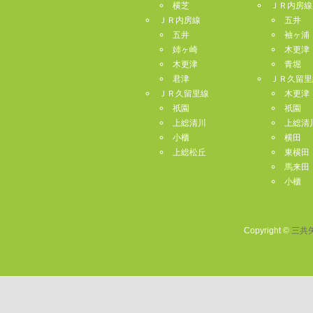
横芝
ＪＲ内房線
ＪＲ内房線
五井
五井
袖ヶ浦
姉ヶ崎
木更津
木更津
青堀
君津
ＪＲ久留里
ＪＲ久留里線
木更津
祇園
祇園
上総清川
上総清
小櫃
横田
上総松丘
東横田
馬来田
小櫃
Copyright ©
三共