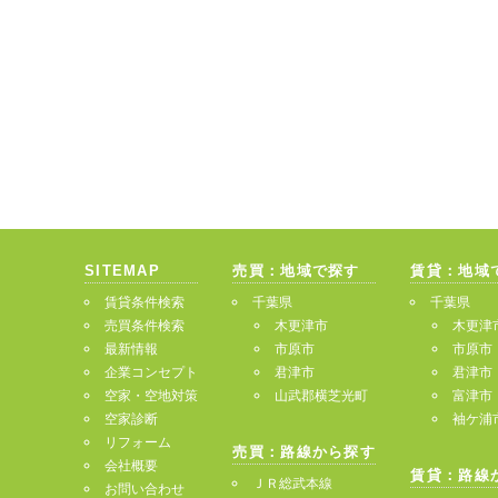
SITEMAP
売買：地域で探す
賃貸：地域
賃貸条件検索
千葉県
千葉県
売買条件検索
木更津市
木更津
最新情報
市原市
市原市
企業コンセプト
君津市
君津市
空家・空地対策
山武郡横芝光町
富津市
空家診断
袖ケ浦
リフォーム
売買：路線から探す
会社概要
賃貸：路線
ＪＲ総武本線
お問い合わせ