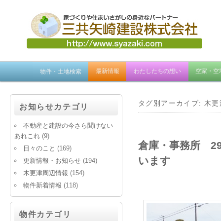
メ
最新情報
わたしたちの想い
空家・空
物件・土地検索
イ
ン
メ
タグ別アーカイブ:
木更
お知らせカテゴリ
ニ
不動産と建設の今さら聞けない
ュ
あれこれ
(9)
ー
倉庫・事務所 29
日々のこと
(169)
います
更新情報・お知らせ
(194)
木更津周辺情報
(154)
物件新着情報
(118)
物件カテゴリ