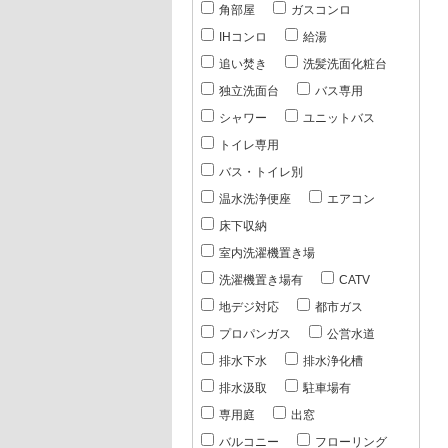
角部屋
ガスコンロ
IHコンロ
給湯
追い焚き
洗髪洗面化粧台
独立洗面台
バス専用
シャワー
ユニットバス
トイレ専用
バス・トイレ別
温水洗浄便座
エアコン
床下収納
室内洗濯機置き場
洗濯機置き場有
CATV
地デジ対応
都市ガス
プロパンガス
公営水道
排水下水
排水浄化槽
排水汲取
駐車場有
専用庭
出窓
バルコニー
フローリング