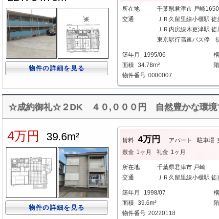
所在地
千葉県君津市 戸崎1650
交通
ＪＲ久留里線小櫃駅 徒
ＪＲ内房線木更津駅 徒歩1
東京駅行高速バス停 
築年月
1995/06
面積
34.78m²
物件の詳細を見る
物件番号
0000007
☆成約御礼☆２DK ４０,０００円 自然豊かな環境
4万円
39.6m²
4万円
賃料
アパート
駐車場
敷金
1ヶ月
礼金
1ヶ月
所在地
千葉県君津市 戸崎
交通
ＪＲ久留里線小櫃駅 徒
築年月
1998/07
面積
39.6m²
物件の詳細を見る
物件番号
20220118