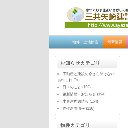
メ
最新情報
物件・土地検索
イ
ン
メ
お知らせカテゴリ
ニ
ュ
不動産と建設の今さら聞けない
ー
あれこれ
(9)
日々のこと
(169)
更新情報・お知らせ
(194)
木更津周辺情報
(154)
物件新着情報
(118)
物件カテゴリ