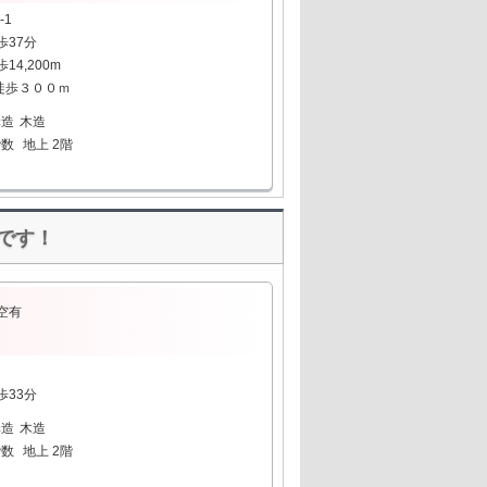
-1
歩37分
4,200m
徒歩３００ｍ
構造
木造
階数
地上 2階
です！
空有
歩33分
構造
木造
階数
地上 2階