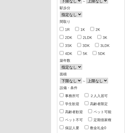
～
駅歩分
間取り
1R
1K
2K
2DK
2LDK
3K
3SK
3DK
3LDK
4DK
5K
5DK
築年数
面積
～
設備・条件
事務所可
２人入居可
学生歓迎
高齢者限定
高齢者歓迎
ペット可能
ペット不可
定期借家権
保証人要
敷金礼金0