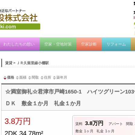
わたしたちの想い
空家・空地対策
空家診断
リフォーム
賃貸 > ＪＲ久留里線小櫃駅
価格
面積
間取
住所
築年月
☆満室御礼☆君津市戸崎1650-1 ハイツグリーン103
ＤＫ 敷金１か月 礼金１か月
3.8万円
3.8万円
賃料
アパート
間取
敷金
1ヶ月
礼金
1ヶ月
2DK 34.78m²